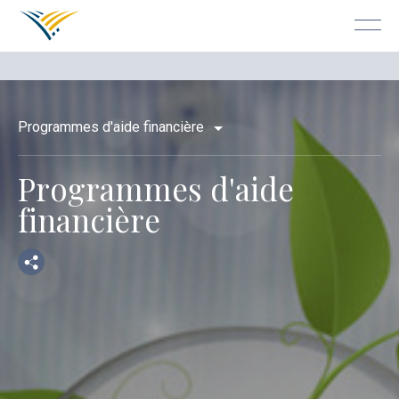
Programmes d'aide financière
P
r
o
g
r
a
m
m
e
s
d
'
a
i
d
e
f
i
n
a
n
c
i
è
r
e